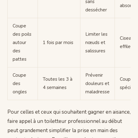
sans
absorba
dessécher
Coupe
des poils
Limiter les
Ciseaux
autour
1 fois par mois
nœuds et
effileurs
des
salissures
pattes
Coupe
Prévenir
Toutes les 3 à
Coupe-o
des
douleurs et
4 semaines
spéciali
ongles
maladresse
Pour celles et ceux qui souhaitent gagner en aisance,
faire appel à un toiletteur professionnel au début
peut grandement simplifier la prise en main des