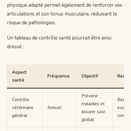
physique adapté permet également de renforcer ses
articulations et son tonus musculaire, réduisant le
risque de pathologies.
Un tableau de contrôle santé pourrait être ainsi
dressé :
Aspect
Fréquence
Objectif
Recom
santé
Prévenir
Contrôle
Bilan s
maladies et
vétérinaire
Annuel
exame
assurer suivi
général
compl
global