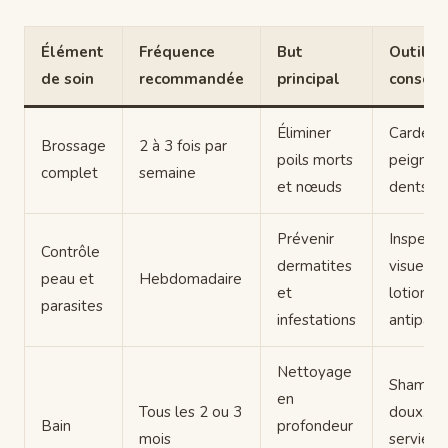
Élément
Fréquence
But
Outils
de soin
recommandée
principal
conseil
Éliminer
Carde d
Brossage
2 à 3 fois par
poils morts
peigne à
complet
semaine
et nœuds
dents la
Prévenir
Inspecti
Contrôle
dermatites
visuelle,
peau et
Hebdomadaire
et
lotion
parasites
infestations
antiparas
Nettoyage
Shampo
en
Tous les 2 ou 3
doux,
Bain
profondeur
mois
serviett