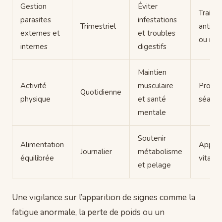
Gestion
Éviter
Traite
parasites
infestations
Trimestriel
antipar
externes et
et troubles
ou mé
internes
digestifs
Maintien
Activité
musculaire
Promen
Quotidienne
physique
et santé
séance
mentale
Soutenir
Alimentation
Apport
Journalier
métabolisme
équilibrée
vitami
et pelage
Une vigilance sur l’apparition de signes comme la
fatigue anormale, la perte de poids ou un