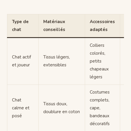
Type de
Matériaux
Accessoires
Co
chat
conseillés
adaptés
sp
Colliers
Pri
colorés,
co
Chat actif
Tissus légers,
petits
fac
et joueur
extensibles
chapeaux
enl
légers
piè
Costumes
Év
Chat
complets,
ses
Tissus doux,
calme et
cape,
lo
doublure en coton
posé
bandeaux
re
décoratifs
te