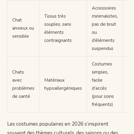
Accessoires
Ha
Tissus très
minimalistes,
pro
Chat
souples, sans
pas de bruit
séc
anxieux ou
éléments
ou
ma
sensible
contraignants
d’éléments
con
suspendus
to
Costumes
S’a
Chats
simples,
co
avec
Matériaux
facile
gê
problèmes
hypoallergéniques
d’accès
soi
de santé
(pour soins
lo
fréquents)
Les costumes populaires en 2026 s’inspirent
souvent des thèmes culturels, des saisons ou des