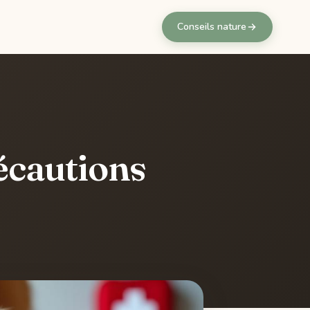
Conseils nature
récautions