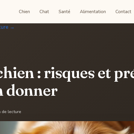
Chien
Chat
Santé
Alimentation
Contact
ture →
chien : risques et p
n donner
 de lecture