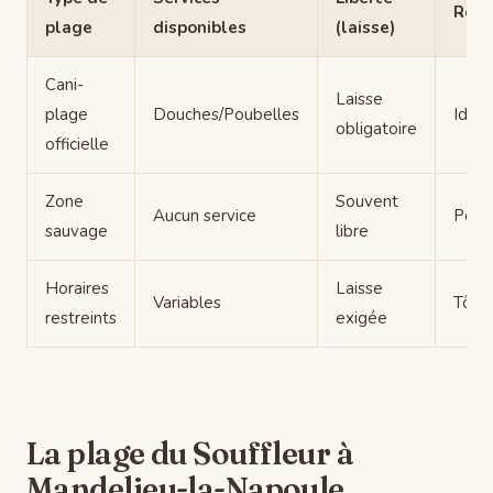
Rec
plage
disponibles
(laisse)
Cani-
Laisse
plage
Douches/Poubelles
Idéal
obligatoire
officielle
Zone
Souvent
Aucun service
Pour
sauvage
libre
Horaires
Laisse
Variables
Tôt l
restreints
exigée
La plage du Souffleur à
Mandelieu-la-Napoule