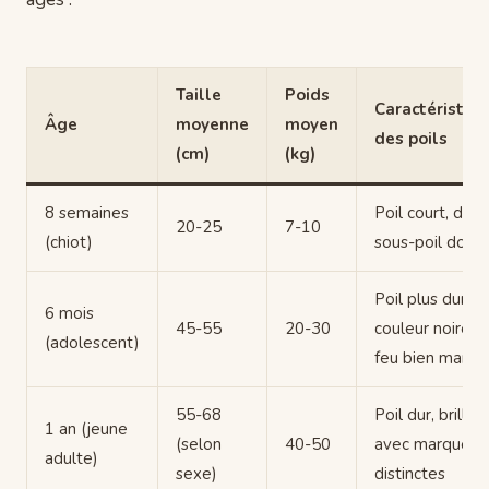
Taille
Poids
Caractéristiq
Âge
moyenne
moyen
des poils
(cm)
(kg)
8 semaines
Poil court, dens
20-25
7-10
(chiot)
sous-poil doux
Poil plus dur,
6 mois
45-55
20-30
couleur noire e
(adolescent)
feu bien marqu
55-68
Poil dur, brillant
1 an (jeune
(selon
40-50
avec marques 
adulte)
sexe)
distinctes