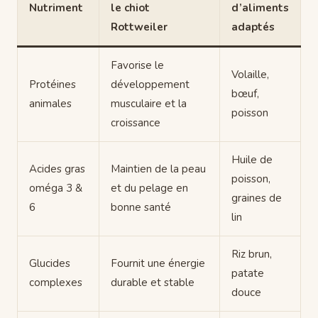
Nutriment
le chiot
d’aliments
Rottweiler
adaptés
Favorise le
Volaille,
Protéines
développement
bœuf,
animales
musculaire et la
poisson
croissance
Huile de
Acides gras
Maintien de la peau
poisson,
oméga 3 &
et du pelage en
graines de
6
bonne santé
lin
Riz brun,
Glucides
Fournit une énergie
patate
complexes
durable et stable
douce