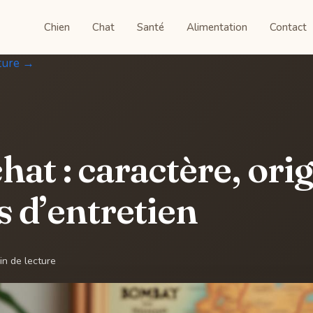
Chien
Chat
Santé
Alimentation
Contact
ture →
at : caractère, orig
s d’entretien
in de lecture