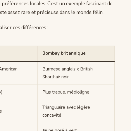
 préférences locales. C’est un exemple fascinant de
este assez rare et précieuse dans le monde félin.
liser ces différences :
Bombay britannique
American
Burmese anglais x British
Shorthair noir
y)
Plus trapue, médioligne
Triangulaire avec légère
e
concavité
Jaune doré à vert