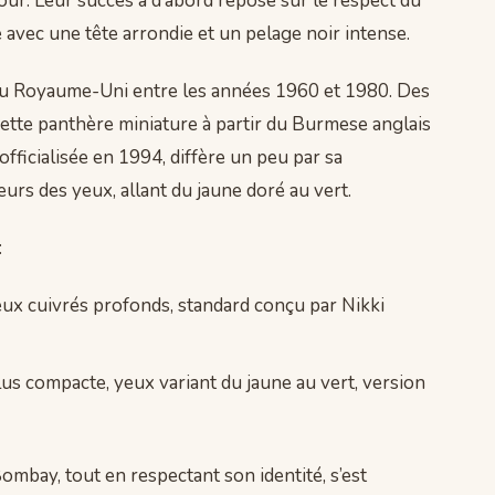
jour. Leur succès a d’abord reposé sur le respect du
 avec une tête arrondie et un pelage noir intense.
é au Royaume-Uni entre les années 1960 et 1980. Des
cette panthère miniature à partir du Burmese anglais
 officialisée en 1994, diffère un peu par sa
urs des yeux, allant du jaune doré au vert.
:
yeux cuivrés profonds, standard conçu par Nikki
us compacte, yeux variant du jaune au vert, version
mbay, tout en respectant son identité, s’est