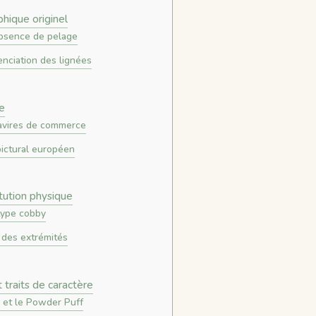
hique originel
’absence de pelage
enciation des lignées
ue
 navires de commerce
pictural européen
itution physique
 type cobby
s des extrémités
t traits de caractère
 et le Powder Puff