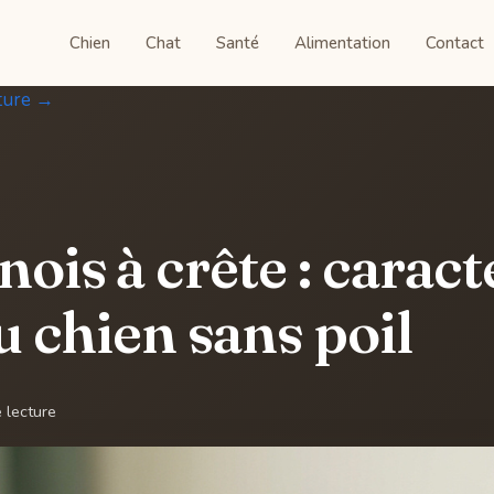
Chien
Chat
Santé
Alimentation
Contact
ture →
ois à crête : caract
u chien sans poil
 lecture